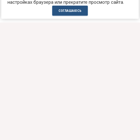
настройках браузера или прекратите просмотр сайта.
СОГЛАШАЮСЬ
ТЕЛЕФОН ДЛЯ СПРАВОК:
+7(985)7611085
НАШ АДРЕС:
Россия, г. Москва, 121165
ул. Кутузовский проспект, д.33а
ст.м. Кутузовская, пн-пт 10-21, сб-вс 10-18
📩
WhatsApp
/
Max
/
Telegram
МЫ ОТКРЫТЫ ДЛЯ ОБЩЕНИЯ:
Копирование и воспроизведение материалов данного сайта
запрещено. Информация на сайте клиники интимной пластики