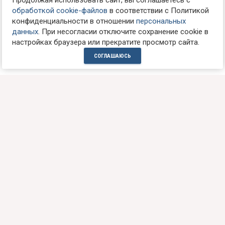
Продолжая использовать сайт, вы соглашаетесь с
обработкой cookie-файлов
в соответствии с Политикой
конфиденциальности в отношении
персональных
данных
. При несогласии отключите сохранение cookie в
настройках браузера или прекратите просмотр сайта.
СОГЛАШАЮСЬ
ТЕЛЕФОН ДЛЯ СПРАВОК:
+7(985)7611085
НАШ АДРЕС:
Россия, г. Москва, 121165
ул. Кутузовский проспект, д.33а
ст.м. Кутузовская, пн-пт 10-21, сб-вс 10-18
📩
WhatsApp
/
Max
/
Telegram
МЫ ОТКРЫТЫ ДЛЯ ОБЩЕНИЯ: