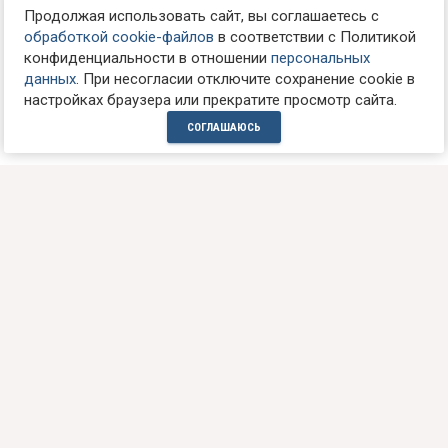
Продолжая использовать сайт, вы соглашаетесь с
обработкой cookie-файлов
в соответствии с Политикой
конфиденциальности в отношении
персональных
данных
. При несогласии отключите сохранение cookie в
настройках браузера или прекратите просмотр сайта.
СОГЛАШАЮСЬ
ТЕЛЕФОН ДЛЯ СПРАВОК:
+7(985)7611085
НАШ АДРЕС:
Россия, г. Москва, 121165
ул. Кутузовский проспект, д.33а
ст.м. Кутузовская, пн-пт 10-21, сб-вс 10-18
📩
WhatsApp
/
Max
/
Telegram
МЫ ОТКРЫТЫ ДЛЯ ОБЩЕНИЯ: