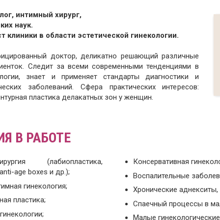
лог, интимный хирург,
их наук.
 клиники в области эстетической гинекологии.
фицированный доктор, деликатно решающий различные
иенток. Следит за всеми современными тенденциями в
логии, знает и применяет стандарты диагностики и
ческих заболеваний. Сфера практических интересов:
онтурная пластика делакатных зон у женщин.
Я В РАБОТЕ
ургия (лабиопластика,
Консервативная гинеколо
nti-age boxes и др.);
Воспалительные заболев
тимная гинекология;
Хронические аднекситы,
ная пластика;
Спаечный процессы в ма
гинекологии;
Малые гинекологические