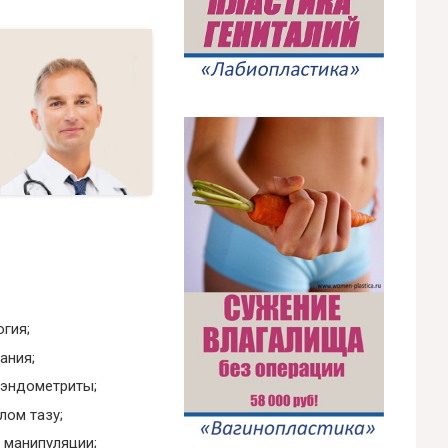
гия;
ания;
 эндометриты;
лом тазу;
 манипуляции;