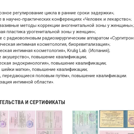
озное регулирование цикла в ранние сроки задержки»;
тие в научно-практических конференциях «Человек и лекарство»;
инвазивные методы коррекции аногенитальной зоны у женщины»;
рная пластика урогенитальной зоны у женщин»;
оте с радиоволновым радиохирургическим аппаратом «Сургитрон
тическая интимная косметология, биоревитализация»;
ческая интимная косметология», Krulig Lab. (Испания);
ое акушерство», повышение квалификации;
ческая эндокринология», повышение квалификации;
я шейки матки», повышение квалификации;
ия, передающиеся половым путём», повышение квалификации.
изация интимной области».
ТЕЛЬСТВА И СЕРТИФИКАТЫ