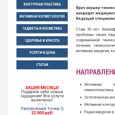
КОНТУРНАЯ ПЛАСТИКА
Врач акушер-гинеко
кандидат медицинск
ИНТИМНАЯ КОСМЕТОЛОГИЯ
Ведущий специалист
ГАДЖЕТЫ И КОСМЕТИКА
Стаж 30 лет. Квали
проблемы своих пац
современной гинеко
ЗДОРОВЬЕ И КРАСОТА
лечения гинекологи
интимная хирургия, к
УСЛУГИ И ЦЕНЫ
СТАТЬИ
НАПРАВЛЕНИ
Интимная хир
АКЦИЯ МЕСЯЦА!
гименопластика, a
Подарите себе новые
ощущения! Все услуги
Эстетическая ин
включены!
☟ ☟ ☟
Интимная контур
Увеличение точки G
Радиохирургия в 
22 000 руб!