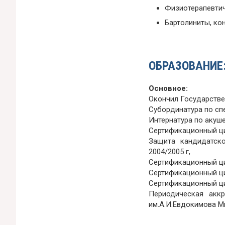
Физиотерапевтич
Бартолиниты, ко
ОБРАЗОВАНИЕ
Основное:
Окончил Государствен
Субординатура по сп
Интернатура по акушер
Сертификационный цик
Защита кандидатско
2004/2005 г,
Сертификационный цик
Сертификационный ци
Сертификационный ци
Периодическая акк
им.А.И.Евдокимова Ми